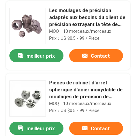
Les moulages de précision
adaptés aux besoins du client de
précision extrayant la tête de
perceuse ont mordu 42CrMo
MOQ：10 morceaux/morceaux
Prix：US $0.5 - 99 / Piece
meilleur prix
Contact
Pièces de robinet d'arrêt
sphérique d'acier inoxydable de
Maison
moulages de précision de
précision d'AISI 316L pour
MOQ：10 morceaux/morceaux
l'industrie alimentaire
Prix：US $0.5 - 99 / Piece
Produits
meilleur prix
Contact
Grille de usinage de chaudière d'acier inoxydable de pièces de commande numérique par ordinateur d'OEM d'acier inoxydable
Au sujet de nous