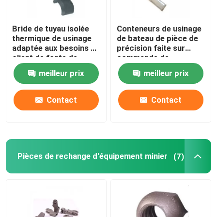
Bride de tuyau isolée
Conteneurs de usinage
thermique de usinage
de bateau de pièce de
adaptée aux besoins du
précision faite sur
client de fonte de
commande de
pièces de précision de
commande numérique
meilleur prix
meilleur prix
commande numérique
par ordinateur d'ODM
par ordinateur
d'OEM pour l'usine de
métallurgie
Contact
Contact
Pièces de rechange d'équipement minier
(7)