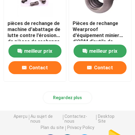
pièces de rechange de
Pièces de rechange
machine d'abattage de
Wearproof
lutte contre l'érosion
d'équipement minier
de pièces de rechange
d'ODM d'outils de
d'équipement minier
perceuse
meilleur prix
meilleur prix
42CrMo
Contact
Contact
Regardez plus
Aperçu
Au sujet de
Contactez-
Desktop
nous
nous
Site
Plan du site
Privacy Policy