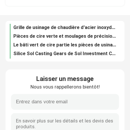
Pièces de cire verte et moulages de précision de moulage de précision fabriqués en Chine
Le bâti vert de cire partie les pièces de usinage de précision de l'acier inoxydable AISI304
Visite d'usine
Silice Sol Casting Gears de Sol Investment Casting Stainless Steel de silice de précision
Vitesse de usinage adaptée aux besoins du client de haute précision des moulages de précision de précision 2Cr13
Contrôle de qualité
Le moulage de précision vert de cire partie OIN mécanique précise 8062 CT5 de pièces
Inaltérable résistant aux vibrations de garnitures et d'attaches de voie de chemin de fer d'OEM
Contactez-nous
Outil électrique de usinage de moulages de précision de précision plein fabriqué en Chine
Pièces de usinage de commande numérique par ordinateur de moulages de précision de précision de l'acier inoxydable AISI 304
Nouvelles
Bâtis usinés de précision de moulages de précision de la précision SS304 pleins
Laisser un message
Garnitures ferroviaires électriques de fraisage faites sur commande de pièces de précision de commande numérique par ordinateur de lutte contre l'érosion
Nous vous rappellerons bientôt!
Poids léger de usinage de pièces d'auto de tracteur de commande numérique par ordinateur de charnière de remorque de moulage de précision d'OIN 8062 d'ODM
Pièces de moulage de précision
Moulage de précision adapté aux besoins du client d'acier au carbone de moulages de précision de précision pour des pièces d'auto
composants faits sur commande de bras de balancier de précision de pièces d'auto de la commande numérique par ordinateur 2Cr13
Moulages de précision de précision
Pièces des véhicules à moteur de commande numérique par ordinateur de lutte contre l'érosion antirouille usinant des pièces de voiture de bride
OIN des véhicules à moteur 8062 CT5 de composants de précision de pièces de moulage de précision de lutte contre l'érosion
moulage à la cire perdue