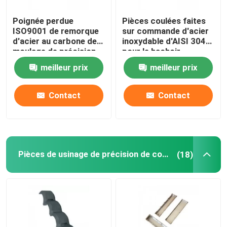
Poignée perdue
Pièces coulées faites
ISO9001 de remorque
sur commande d'acier
d'acier au carbone de
inoxydable d'AISI 304
moulage de précision
pour le hachoir
de cire de traitement
meilleur prix
meilleur prix
thermique
Contact
Contact
Pièces de usinage de précision de commande numérique par ordinateur
(18)