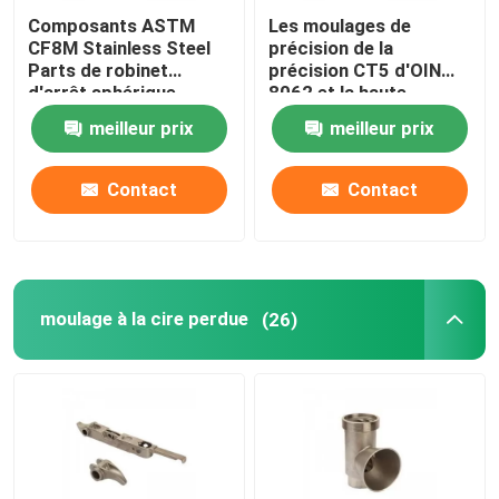
Composants ASTM
Les moulages de
CF8M Stainless Steel
précision de la
Parts de robinet
précision CT5 d'OIN
d'arrêt sphérique
8062 et la haute
d'industrie médicale
précision ont usiné des
meilleur prix
meilleur prix
composants
Contact
Contact
moulage à la cire perdue
(26)