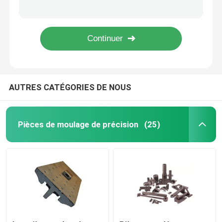
Vitesse hélicoïdale de dent de moulages de précision de précision pour des pièces de remorque fabriquées en Chine
Les moulages de précision de précision d'industrie chimique pompent des pièces de valve antirouille
Pièces de usinage de précision de commande numériqu
Pièces de valve de pompe de moulage de précision de précision usinant la soupape à vanne en GNL de vapeur
Pièces cryogéniques de valve de pompe de valve de la basse température AISI304 pour le GNL
Pièces de rechange d'équipement minier
AUTRES CATÉGORIES DE NOUS
Pièces de machine d'ingénierie de commande numériqu
Pièces de machines de nourriture
Pièces de moulage de précision
(25)
Pièces de moulage de précision
Pièces de valve de pompe
Moulage de précision des véhicules à moteur