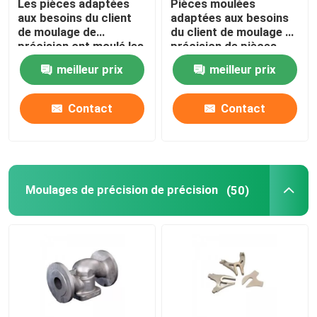
Les pièces adaptées
Pièces moulées
aux besoins du client
adaptées aux besoins
de moulage de
du client de moulage de
Moulages de précision aérospatiaux
précision ont moulé les
précision de pièces
grilles industrielles
fabriquées en Chine
meilleur prix
meilleur prix
d'acier inoxydable
Garnitures d'Electric Power
Contact
Contact
Pièces de fraisage CNC
La commande numérique par ordinateur a tourné des 
Moulages de précision de précision
(50)
Pièces de fraisage de rotation de commande numériqu